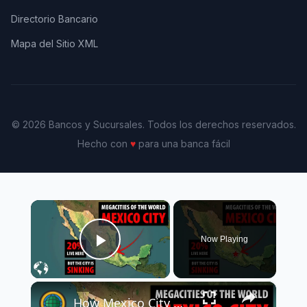
Directorio Bancario
Mapa del Sitio XML
© 2026 Bancos y Sucursales. Todos los derechos reservados.
Hecho con
♥
para una banca fácil
×
Now Playing
Play Video
×
How Mexico City Grew So LARGE And Why It's Facing An Existential Problem