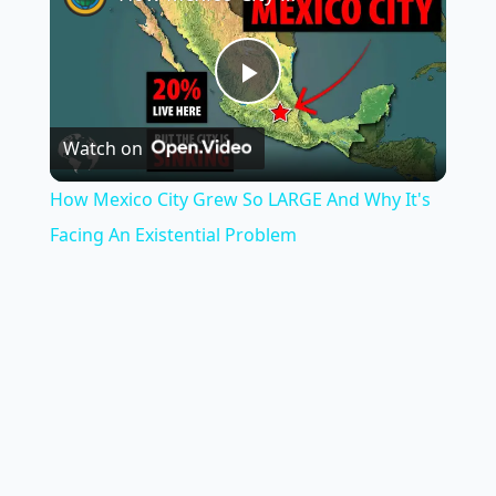
Play
Watch on
Video
How Mexico City Grew So LARGE And Why It's
Facing An Existential Problem