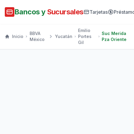
Bancos y
Sucursales
Tarjetas
Préstam
Emilio
BBVA
Suc Merida
Inicio
Yucatán
Portes
México
Pza Oriente
Gil