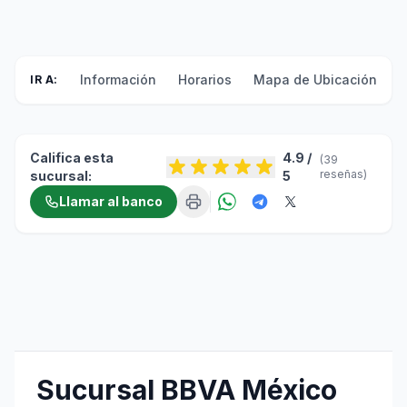
Información
Horarios
Mapa de Ubicación
F
IR A:
Califica esta
4.9 /
(39
reseñas)
sucursal:
5
Llamar al banco
Sucursal BBVA México