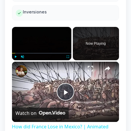
Inversiones
×
Now Playing
×
Play
Unmute
Fullscreen
How did France Lose in Mexico? | Animated History
Play
Watch on
Video
How did France Lose in Mexico? | Animated