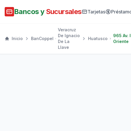
Bancos y
Sucursales
Tarjetas
Préstam
Veracruz
De Ignacio
965 Av. I
Inicio
BanCoppel
Huatusco
De La
Oriente
Llave