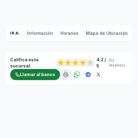
Información
Horarios
Mapa de Ubicación
F
IR A:
Califica esta
4.2 /
(52
reseñas)
sucursal:
5
Llamar al banco