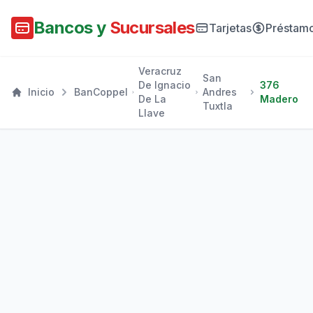
Bancos y
Sucursales
Tarjetas
Préstam
Veracruz
San
De Ignacio
376
Inicio
BanCoppel
Andres
De La
Madero
Tuxtla
Llave