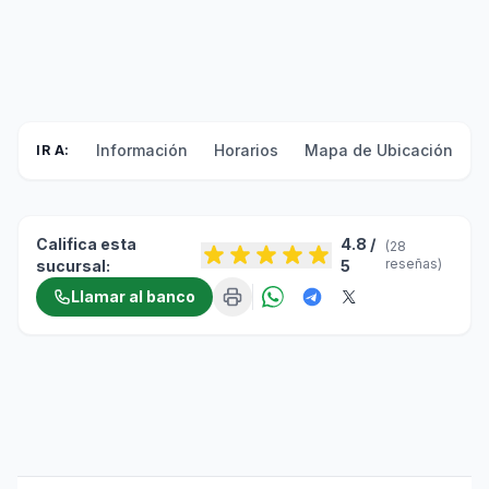
Información
Horarios
Mapa de Ubicación
F
IR A:
Califica esta
4.8 /
(28
reseñas)
sucursal:
5
Llamar al banco