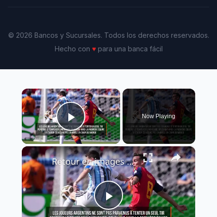
© 2026 Bancos y Sucursales. Todos los derechos reservados.
Hecho con
♥
para una banca fácil
×
Now Playing
Play Video
×
Retour en images sur la victoire de l'Espagne face à l'Argentine en finale de la Coupe du Monde.
Play