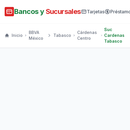
Bancos y
Sucursales
Tarjetas
Préstam
Suc
BBVA
Cárdenas
Inicio
Tabasco
Cardenas
México
Centro
Tabasco