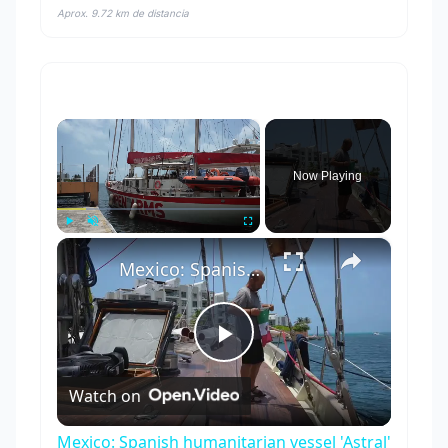
Aprox. 9.72 km de distancia
×
Now Playing
×
Play
Unmute
Fullscreen
Mexico: Spanish humanitarian vessel 'Astral' arrives in Mexico en route to Cuba.
Play
Watch on
Video
Mexico: Spanish humanitarian vessel 'Astral'