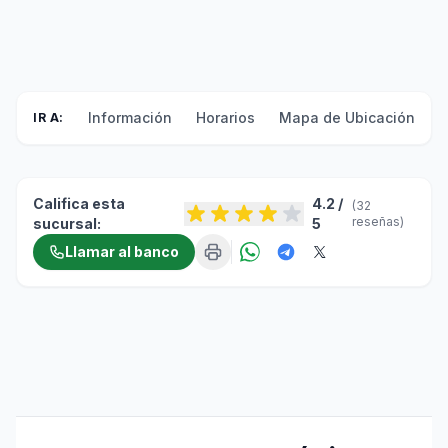
Información
Horarios
Mapa de Ubicación
F
IR A:
Califica esta
4.2 /
(32
reseñas)
sucursal:
5
Llamar al banco