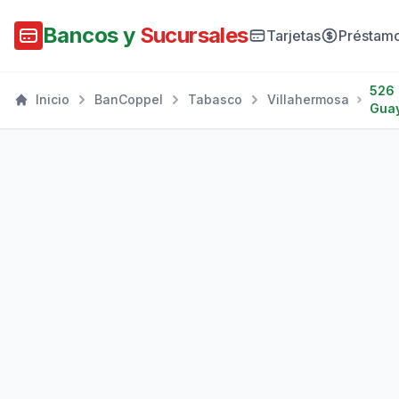
Bancos y
Sucursales
Tarjetas
Préstam
526
Inicio
BanCoppel
Tabasco
Villahermosa
Gua