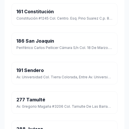
161 Constitución
Constitución #1245 Col. Centro. Esq. Pino Suarez C.p. 86000
186 San Joaquín
Periférico Carlos Pellicer Cámara S/n Col. 18 De Marzo. Esq. Con Carretera a Reforma C.p. 86140
191 Sendero
Av. Universidad Col. Tierra Colorada, Entre Av. Universidad Y Av. Periférico Carlos Pellicer Cámara C.p. 86129
277 Tamulté
Av. Gregorio Magaña #3206 Col. Tamulte De Las Barrancas C.p. 86150 Entre: Vicente Guerrero Y Calle Hidalgo.