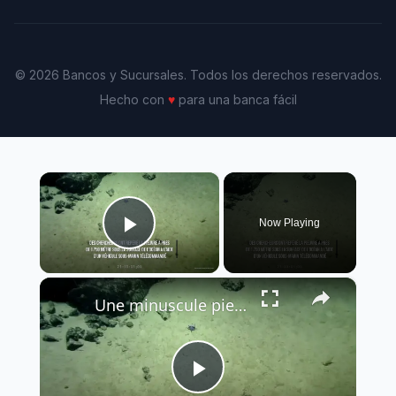
© 2026 Bancos y Sucursales. Todos los derechos reservados.
Hecho con
♥
para una banca fácil
×
Now Playing
Play Video
×
Une minuscule pieuvre bleue découverte dans l'archipel des îles Galápagos.
Play