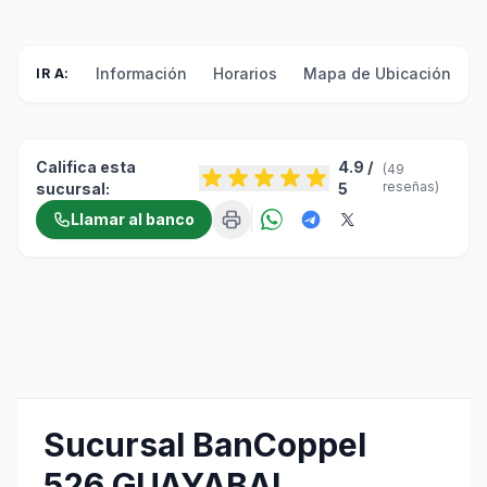
Información
Horarios
Mapa de Ubicación
F
IR A:
Califica esta
4.9 /
(49
reseñas)
sucursal:
5
Llamar al banco
Sucursal BanCoppel
526 GUAYABAL