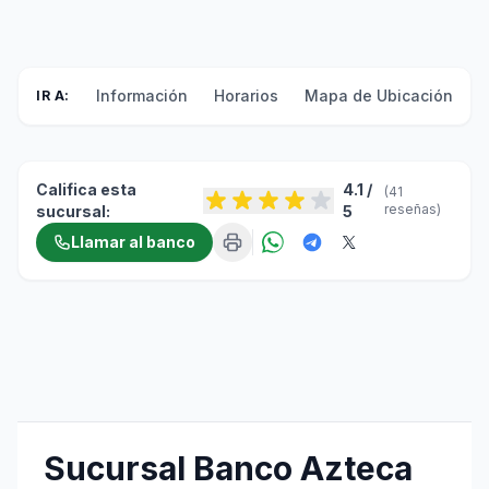
Información
Horarios
Mapa de Ubicación
F
IR A:
Califica esta
4.1 /
(41
reseñas)
sucursal:
5
Llamar al banco
Sucursal Banco Azteca