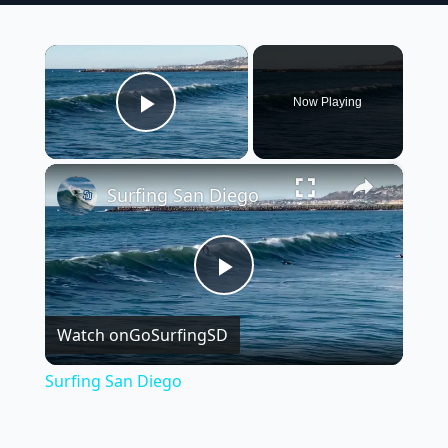
×
Now Playing
Play Video
×
Surfing San Diego
Play
Watch on
GoSurfingSD
Video
Surfing San Diego