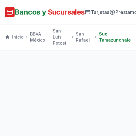
Bancos y
Sucursales
Tarjetas
Préstam
San
BBVA
San
Suc
Inicio
Luis
México
Rafael
Tamazunchale
Potosí