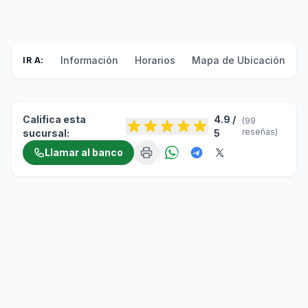
Información
Horarios
Mapa de Ubicación
F
IR A:
Califica esta
4.9 /
(99
reseñas)
sucursal:
5
Llamar al banco