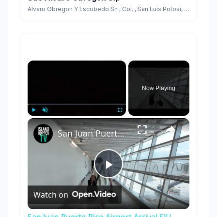
Alvaro Obregon Y Escobedo Sn , Col. , San Luis Potosi, San Luis Potosi Cp. 78000
×
Now Playing
×
Play
Unmute
Fullscreen
San Juan Puerto Rico Airport Arrival SJU
Play
Watch on
Video
San Juan Puerto Rico Airport Arrival SJU