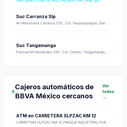
Suc Carranza Slp
Av Venustiano Carranza 726 , Col. Tequisquiapan, San Luis Potosi, San Luis Potosi Cp. 78000
Suc Tangamanga
Pascual M Hernandez 200 , Col. Centro, Tangamanga, San Luis Potosi Cp. 78000
Cajeros automáticos de
Ver
todos
BBVA México cercanos
→
ATM en CARRETERA SLPZAC KM 12
CARRETERA SLPZAC KM 12, PARQUE INDUSTRIAL PUEBLO VIEJO, Mexquitic de Carmona, San Luis Potosí