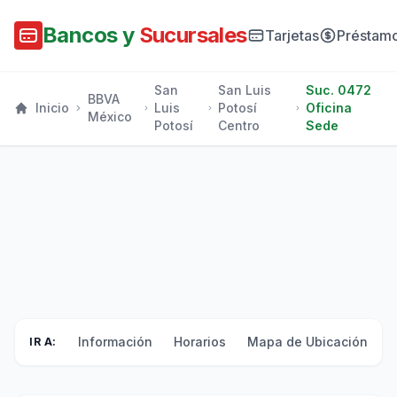
Bancos y
Sucursales
Tarjetas
Préstam
San
San Luis
Suc. 0472
BBVA
Inicio
Luis
Potosí
Oficina
México
Potosí
Centro
Sede
Información
Horarios
Mapa de Ubicación
F
IR A: