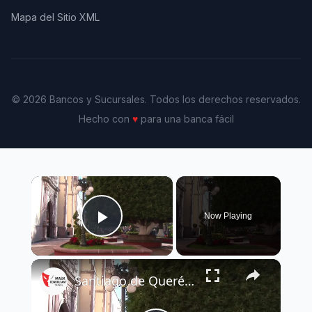
Mapa del Sitio XML
© 2026 Bancos y Sucursales. Todos los derechos reservados.
Hecho con
♥
para una banca fácil
×
Now Playing
Play Video
×
Santiago de Querétaro Mexico.