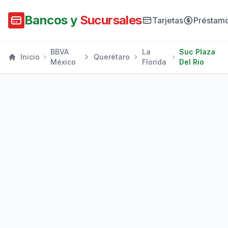
Bancos y
Sucursales
Tarjetas
Préstam
BBVA
La
Suc Plaza
Inicio
Querétaro
México
Florida
Del Rio