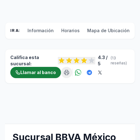
Información
Horarios
Mapa de Ubicación
F
IR A:
Califica esta
4.3 /
(13
reseñas)
sucursal:
5
Llamar al banco
Sucursal BBVA México