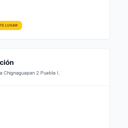
STE LUGAR
ción
ra Chignaguapan 2 Puebla I.