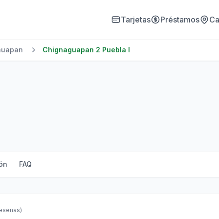
Tarjetas
Préstamos
Ca
huapan
Chignaguapan 2 Puebla I
ón
FAQ
reseñas)