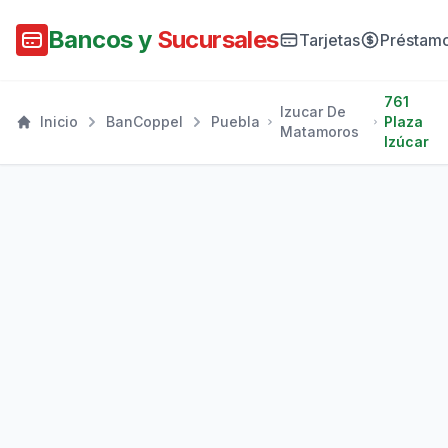
Bancos y
Sucursales
Tarjetas
Préstam
761
Izucar De
Inicio
BanCoppel
Puebla
Plaza
Matamoros
Izúcar