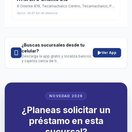
9 Oriente 819, Tecamachalco Centro, Tecamachalco, Puebla
Aprox. 38.97 km de distancia
¿Buscas sucursales desde tu
celular?
Ver App
Descarga la app gratis y localiza bancos
y cajeros cerca de ti.
NOVEDAD 2026
¿Planeas solicitar un
préstamo en esta
sucursal?