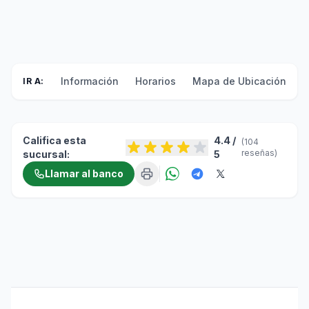
Información
Horarios
Mapa de Ubicación
F
IR A:
Califica esta
4.4 /
(104
reseñas)
sucursal:
5
Llamar al banco