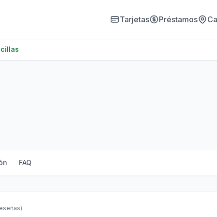
Tarjetas
Préstamos
Ca
cillas
ón
FAQ
reseñas)