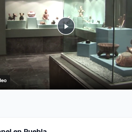
Play
Video
pel en Puebla