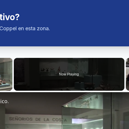
tivo?
nCoppel en esta zona.
×
Now Playing
 Video
ico.