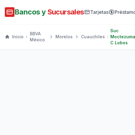
Bancos y
Sucursales
Tarjetas
Préstam
Suc
BBVA
Inicio
Morelos
Cuauchiles
Moctezum
México
C Lobos