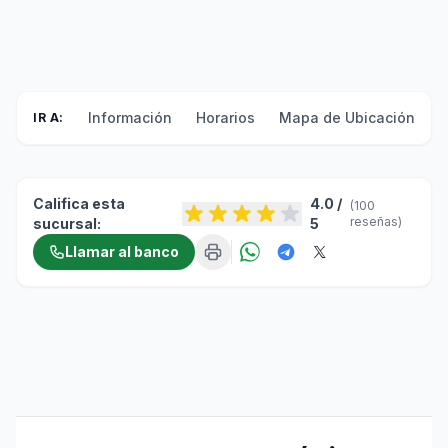
Información
Horarios
Mapa de Ubicación
F
IR A:
Califica esta
4.0 /
(100
reseñas)
sucursal:
5
Llamar al banco