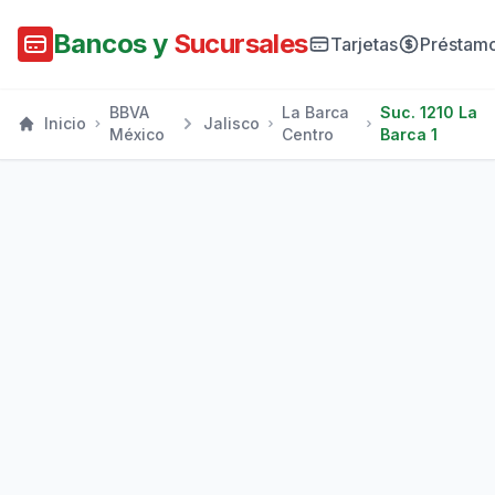
Bancos y
Sucursales
Tarjetas
Préstam
BBVA
La Barca
Suc. 1210 La
Inicio
Jalisco
México
Centro
Barca 1