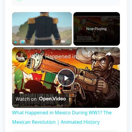
×
Now Playing
×
Play
Unmute
Fullscreen
What Happened in Mexico During WW1? The Mexican Revolution | Animated History
Play
Watch on
Video
What Happened in Mexico During WW1? The
Mexican Revolution | Animated History