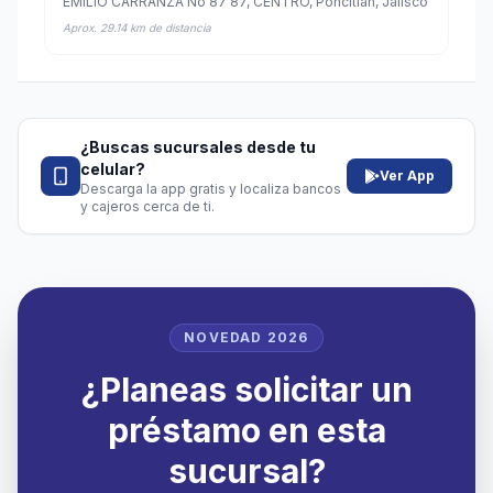
EMILIO CARRANZA No 87 87, CENTRO, Poncitlán, Jalisco
Aprox. 29.14 km de distancia
¿Buscas sucursales desde tu
celular?
Ver App
Descarga la app gratis y localiza bancos
y cajeros cerca de ti.
NOVEDAD 2026
¿Planeas solicitar un
préstamo en esta
sucursal?