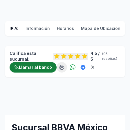
Información
Horarios
Mapa de Ubicación
F
IR A:
Califica esta
4.5 /
(95
reseñas)
sucursal:
5
Llamar al banco
Sucursal BBVA México