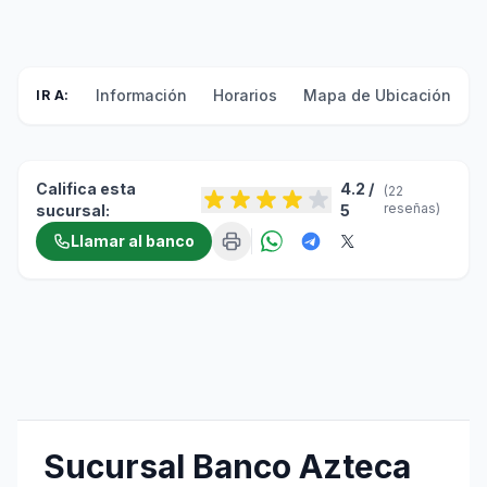
Información
Horarios
Mapa de Ubicación
F
IR A:
Califica esta
4.2 /
(22
reseñas)
sucursal:
5
Llamar al banco
Sucursal Banco Azteca