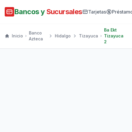
Bancos y
Sucursales
Tarjetas
Préstam
Ba Ekt
Banco
Inicio
Hidalgo
Tizayuca
Tizayuca
Azteca
2