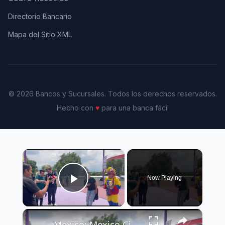
Directorio Bancario
Mapa del Sitio XML
© 2026 Bancos y Sucursales. Todos los derechos reservados.
Hecho con
♥
para una banca fácil
×
Now Playing
Play Video
×
Mexico: Mexico City Estadio Azteca 2026 FIFA World Cup.