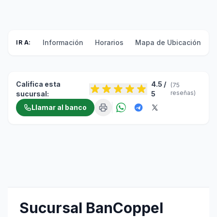
Información
Horarios
Mapa de Ubicación
F
IR A:
Califica esta
4.5 /
(75
reseñas)
sucursal:
5
Llamar al banco
Sucursal BanCoppel