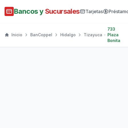
Bancos y
Sucursales
Tarjetas
Préstam
733
Inicio
BanCoppel
Hidalgo
Tizayuca
Plaza
Bonita