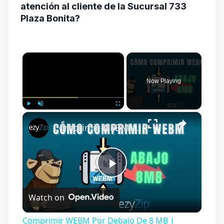
atención al cliente de la Sucursal 733
Plaza Bonita?
×
Now Playing
×
Play
Unmute
Fullscreen
Comprimir WEBM Por Debajo De 8 MB | Reduzca El Tamaño Del Archivo WEBM en Línea (Guía Sencilla)
Play
Watch on
Video
Comprimir WEBM Por Debajo De 8 MB |