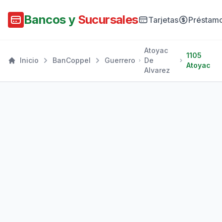
Bancos y
Sucursales
Tarjetas
Préstam
Atoyac
1105
Inicio
BanCoppel
Guerrero
De
Atoyac
Alvarez