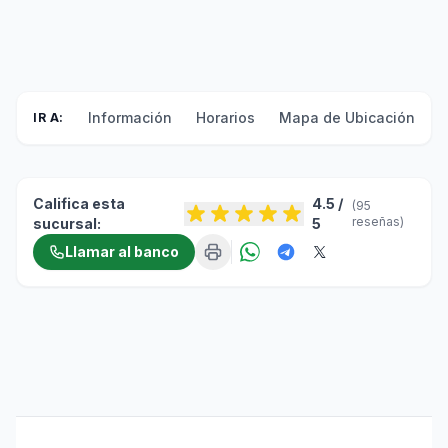
Información
Horarios
Mapa de Ubicación
F
IR A:
Califica esta
4.5 /
(95
reseñas)
sucursal:
5
Llamar al banco