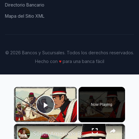
Directorio Bancario
Mapa del Sitio XML
© 2026 Bancos y Sucursales. Todos los derechos reservados.
Hecho con
♥
para una banca fácil
×
Now Playing
Play Video
×
South America's Bloodiest War: The Triple Alliance | Animated History