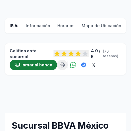
Información
Horarios
Mapa de Ubicación
F
IR A:
Califica esta
4.0 /
(70
reseñas)
sucursal:
5
Llamar al banco
Sucursal BBVA México