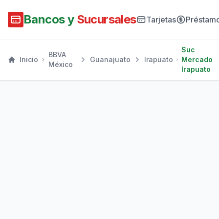
Bancos y
Sucursales
Tarjetas
Préstam
Suc
BBVA
Inicio
Guanajuato
Irapuato
Mercado
México
Irapuato