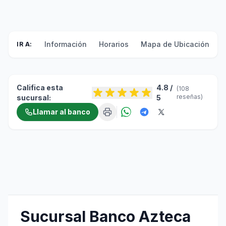
Información
Horarios
Mapa de Ubicación
F
IR A:
Califica esta
4.8 /
(108
reseñas)
sucursal:
5
Llamar al banco
Sucursal Banco Azteca