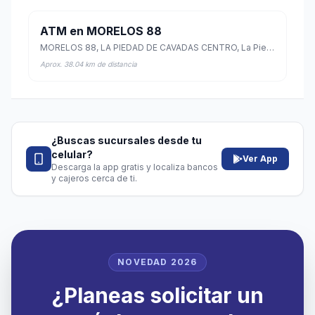
ATM en MORELOS 88
MORELOS 88, LA PIEDAD DE CAVADAS CENTRO, La Piedad, Michoacán de Ocampo
Aprox. 38.04 km de distancia
¿Buscas sucursales desde tu
celular?
Ver App
Descarga la app gratis y localiza bancos
y cajeros cerca de ti.
NOVEDAD 2026
¿Planeas solicitar un