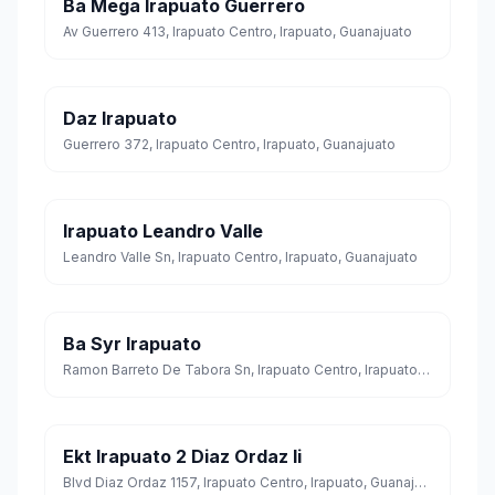
Ba Mega Irapuato Guerrero
Av Guerrero 413, Irapuato Centro, Irapuato, Guanajuato
Daz Irapuato
Guerrero 372, Irapuato Centro, Irapuato, Guanajuato
Irapuato Leandro Valle
Leandro Valle Sn, Irapuato Centro, Irapuato, Guanajuato
Ba Syr Irapuato
Ramon Barreto De Tabora Sn, Irapuato Centro, Irapuato, Guanajuato
Ekt Irapuato 2 Diaz Ordaz Ii
Blvd Diaz Ordaz 1157, Irapuato Centro, Irapuato, Guanajuato