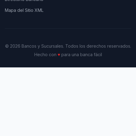
Mapa del Sitio XML
© 2026 Bancos y Sucursales. Todos los derechos reservados.
Hecho con
♥
para una banca fácil