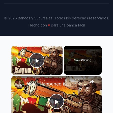
© 2026 Bancos y Sucursales. Todos los derechos reservados.
Hecho con
♥
para una banca fácil
×
Now Playing
Play Video
×
What Happened in Mexico During WW1? The Mexican Revolution | Animated History
Play