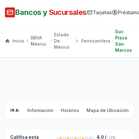
Bancos y
Sucursales
Tarjetas
Préstam
Suc
Estado
BBVA
Plaza
Inicio
De
Ferrocarrilera
México
San
México
Marcos
Información
Horarios
Mapa de Ubicación
F
IR A:
Califica esta
4.0 /
(70