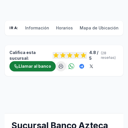
Información
Horarios
Mapa de Ubicación
F
IR A:
Califica esta
4.8 /
(28
reseñas)
sucursal:
5
Llamar al banco
Sucursal Banco Azteca