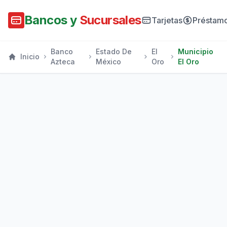
Bancos y
Sucursales
Tarjetas
Préstam
Banco
Estado De
El
Municipio
Inicio
Azteca
México
Oro
El Oro