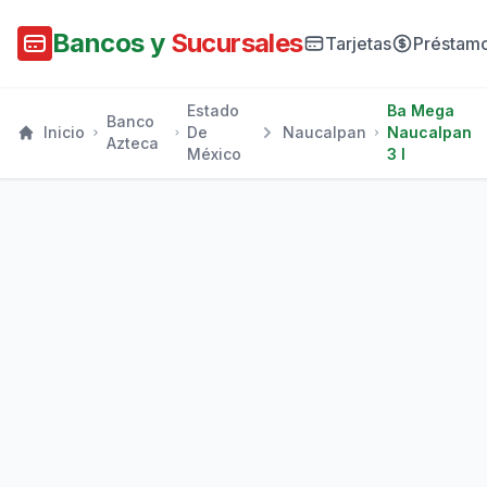
Bancos y
Sucursales
Tarjetas
Préstam
Estado
Ba Mega
Banco
Inicio
De
Naucalpan
Naucalpan
Azteca
México
3 I