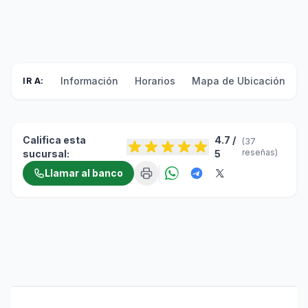
Información
Horarios
Mapa de Ubicación
F
IR A:
Califica esta
4.7 /
(37
reseñas)
sucursal:
5
Llamar al banco