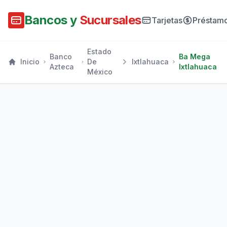
Bancos y
Sucursales
Tarjetas
Préstam
Estado
Banco
Ba Mega
Inicio
De
Ixtlahuaca
Azteca
Ixtlahuaca
México