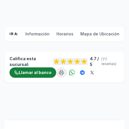
Información
Horarios
Mapa de Ubicación
F
IR A:
Califica esta
4.7 /
(77
reseñas)
sucursal:
5
Llamar al banco