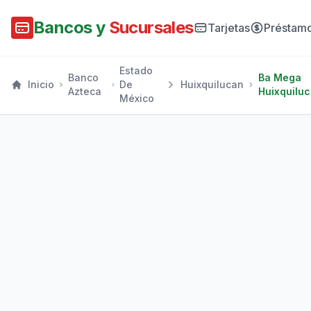
Bancos y
Sucursales
Tarjetas
Préstam
Estado
Banco
Ba Mega
Inicio
De
Huixquilucan
Azteca
Huixquilu
México