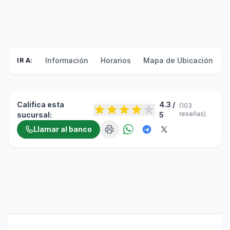
Información
Horarios
Mapa de Ubicación
F
IR A:
Califica esta
4.3 /
(103
reseñas)
sucursal:
5
Llamar al banco