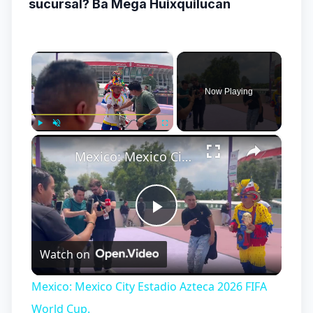
sucursal? Ba Mega Huixquilucan
×
Now Playing
×
Play
Unmute
Fullscreen
Mexico: Mexico City Estadio Azteca 2026 FIFA World Cup.
Play
Watch on
Video
Mexico: Mexico City Estadio Azteca 2026 FIFA
World Cup.