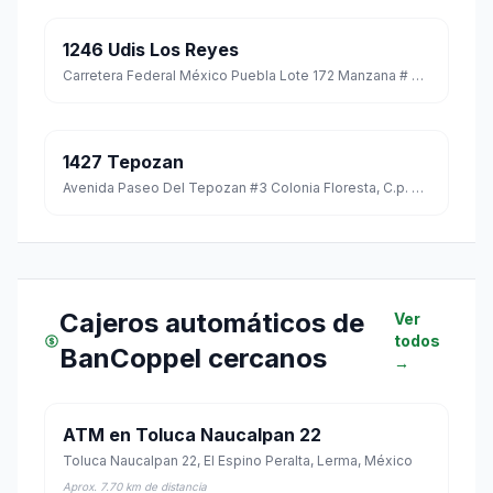
1246 Udis Los Reyes
Carretera Federal México Puebla Lote 172 Manzana # 7, C.p. 56400 Col. Los Reyes Acaquilpan Centro
1427 Tepozan
Avenida Paseo Del Tepozan #3 Colonia Floresta, C.p. 56420
Cajeros automáticos de
Ver
todos
BanCoppel cercanos
→
ATM en Toluca Naucalpan 22
Toluca Naucalpan 22, El Espino Peralta, Lerma, México
Aprox. 7.70 km de distancia