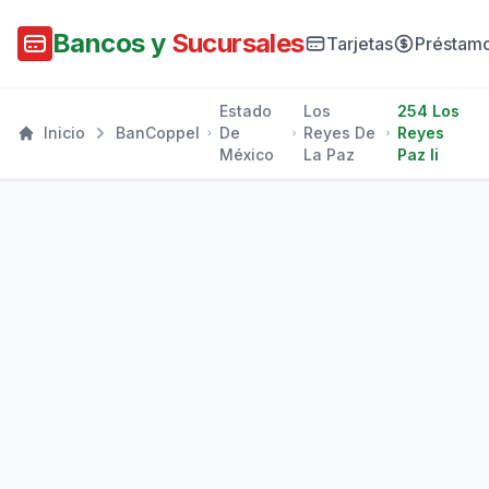
Bancos y
Sucursales
Tarjetas
Préstam
Estado
Los
254 Los
Inicio
BanCoppel
De
Reyes De
Reyes
México
La Paz
Paz Ii