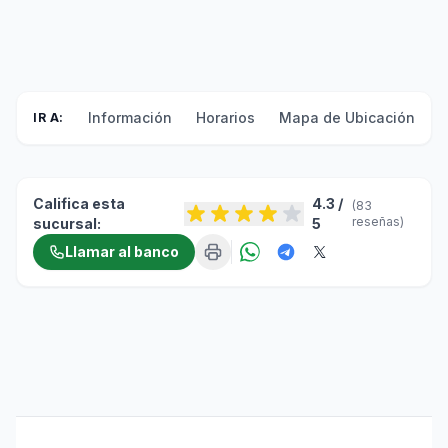
Información
Horarios
Mapa de Ubicación
F
IR A:
Califica esta
4.3 /
(83
reseñas)
sucursal:
5
Llamar al banco