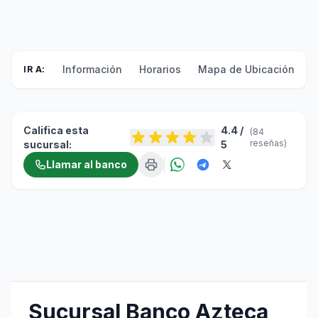
Información
Horarios
Mapa de Ubicación
F
IR A:
Califica esta
4.4 /
(84
reseñas)
sucursal:
5
Llamar al banco
Sucursal Banco Azteca