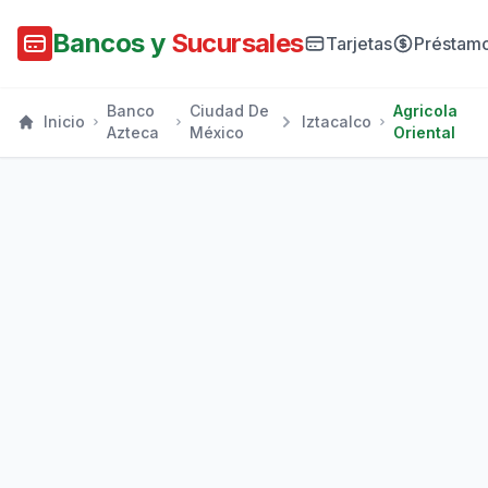
Bancos y
Sucursales
Tarjetas
Préstam
Banco
Ciudad De
Agricola
Inicio
Iztacalco
Azteca
México
Oriental