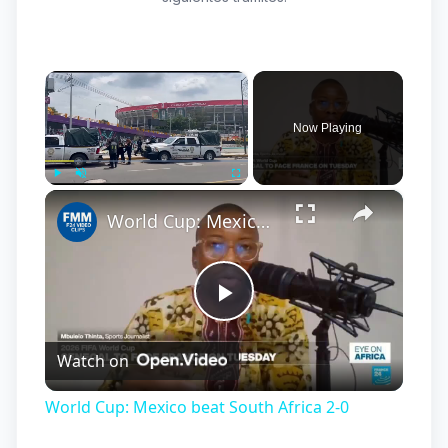
×
Now Playing
×
Play
Unmute
Fullscreen
World Cup: Mexico beat South Africa 2-0
Play
Watch on
Video
World Cup: Mexico beat South Africa 2-0