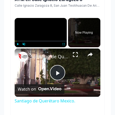
Calle Ignacio Zaragoza 8, San Juan Teotihuacan De Arista, Teotihuacán, México
×
Now Playing
×
Play
Unmute
Fullscreen
Santiago de Querétaro Mexico.
Play
Watch on
Video
Santiago de Querétaro Mexico.