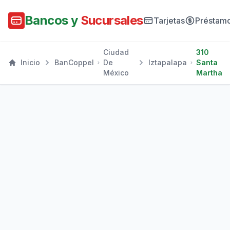
Bancos y
Sucursales
Tarjetas
Préstam
Ciudad
310
Inicio
BanCoppel
De
Iztapalapa
Santa
México
Martha