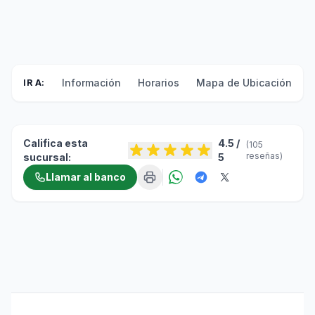
Información
Horarios
Mapa de Ubicación
F
IR A:
Califica esta
4.5 /
(105
reseñas)
sucursal:
5
Llamar al banco