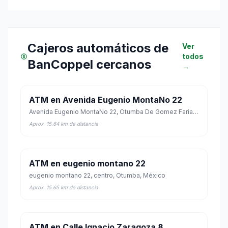
Cajeros automáticos de
Ver
todos
BanCoppel cercanos
→
ATM en Avenida Eugenio MontaNo 22
Avenida Eugenio MontaNo 22, Otumba De Gomez Farias, Otumba, México
Aprox. 15.64 km de distancia
ATM en eugenio montano 22
eugenio montano 22, centro, Otumba, México
Aprox. 15.65 km de distancia
ATM en Calle Ignacio Zaragoza 8