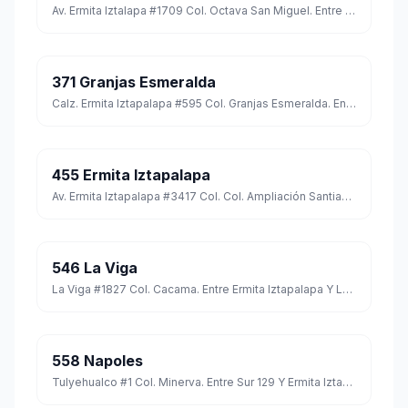
Av. Ermita Iztalapa #1709 Col. Octava San Miguel. Entre 1 De Mayo Y Fundación C.p. 09837
371 Granjas Esmeralda
Calz. Ermita Iztapalapa #595 Col. Granjas Esmeralda. Entre Maíz Y Centeno C.p. 09810
455 Ermita Iztapalapa
Av. Ermita Iztapalapa #3417 Col. Col. Ampliación Santiago Acahualtepec, Entre Calle Trigo Y Jalisco C.p. 09640
546 La Viga
La Viga #1827 Col. Cacama. Entre Ermita Iztapalapa Y La Viga C.p. 09090
558 Napoles
Tulyehualco #1 Col. Minerva. Entre Sur 129 Y Ermita Iztapalapa C.p. 09810