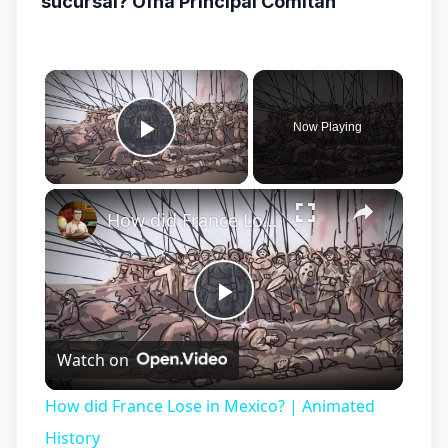
sucursal? Ofna Principal Comitan
×
Now Playing
Play Video
×
How did France Lose in Mexico? | Animated History
Play
Watch on
Video
How did France Lose in Mexico? | Animated
History