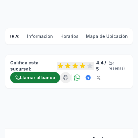
Información
Horarios
Mapa de Ubicación
F
IR A:
Califica esta
4.4 /
(24
reseñas)
sucursal:
5
Llamar al banco