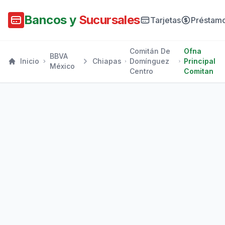
Bancos y
Sucursales
Tarjetas
Préstam
Comitán De
Ofna
BBVA
Inicio
Chiapas
Domínguez
Principal
México
Centro
Comitan