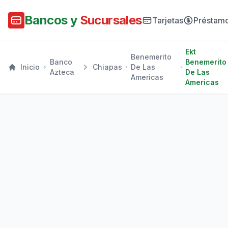
Bancos y
Sucursales
Tarjetas
Préstam
Ekt
Benemerito
Banco
Benemerito
Inicio
Chiapas
De Las
Azteca
De Las
Americas
Americas