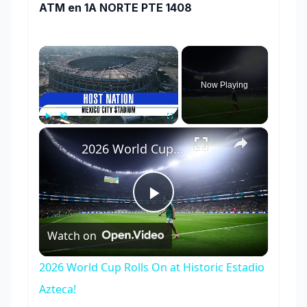
ATM en 1A NORTE PTE 1408
×
Now Playing
×
Play
Unmute
Fullscreen
2026 World Cup Rolls On at Historic Estadio Azteca!
Play
Watch on
Video
2026 World Cup Rolls On at Historic Estadio
Azteca!