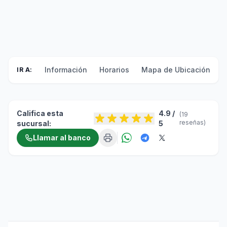
Información
Horarios
Mapa de Ubicación
F
IR A:
Califica esta
4.9 /
(19
reseñas)
sucursal:
5
Llamar al banco