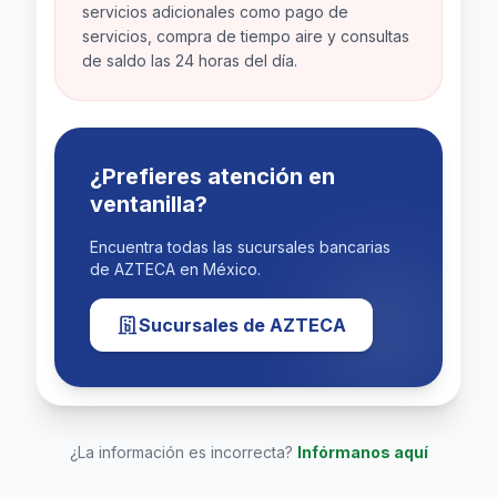
servicios adicionales como pago de
Ubicación Precisa
Lat: 21.80862200, Lng: -105.20711500
servicios, compra de tiempo aire y consultas
de saldo las 24 horas del día.
Abrir Navegación GPS
¿Prefieres atención en
ventanilla?
Encuentra todas las sucursales bancarias
de AZTECA en México.
Sucursales de AZTECA
¿La información es incorrecta?
Infórmanos aquí