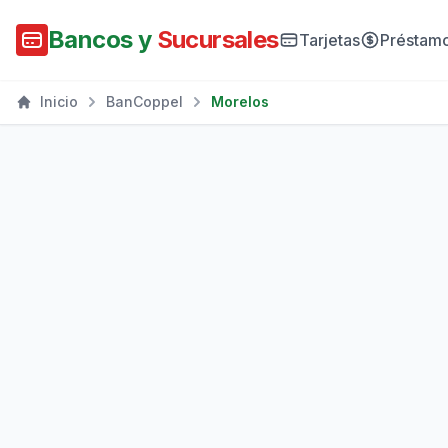
Bancos y
Sucursales
Tarjetas
Préstam
Inicio
BanCoppel
Morelos