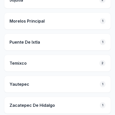
Jojutla
Morelos Principal
1
Puente De Ixtla
1
Temixco
2
Yautepec
1
Zacatepec De Hidalgo
1