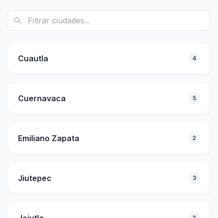
Cuautla
4
Cuernavaca
5
Emiliano Zapata
2
Jiutepec
3
2