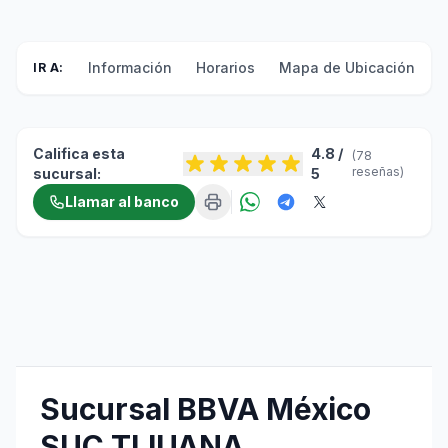
Información
Horarios
Mapa de Ubicación
F
IR A:
Califica esta
4.8 /
(78
reseñas)
sucursal:
5
Llamar al banco
Sucursal BBVA México
SUC TIJUANA