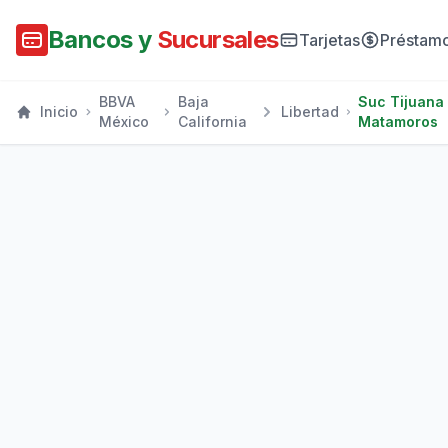
Bancos y
Sucursales
Tarjetas
Préstam
BBVA
Baja
Suc Tijuana
Inicio
Libertad
México
California
Matamoros