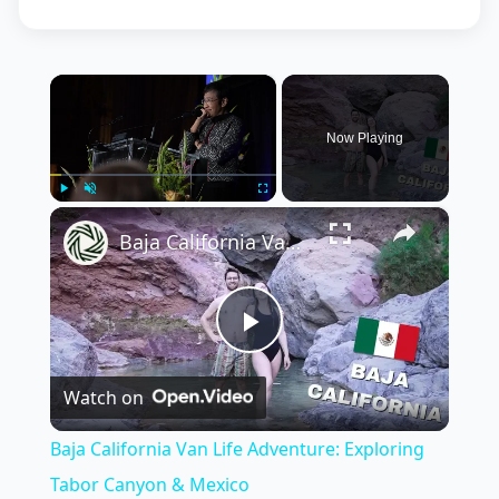
×
Now Playing
×
Play
Unmute
Fullscreen
Baja California Van Life Adventure: Exploring Tabor Canyon & Mexico
Play
Watch on
Video
Baja California Van Life Adventure: Exploring
Tabor Canyon & Mexico