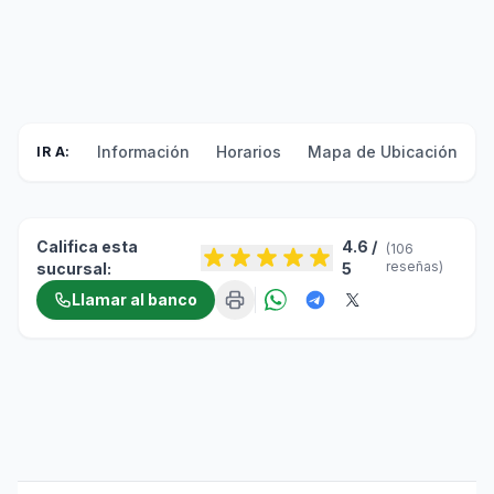
Información
Horarios
Mapa de Ubicación
F
IR A:
Califica esta
4.6 /
(106
reseñas)
sucursal:
5
Llamar al banco