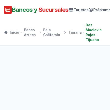
Bancos y
Sucursales
Tarjetas
Préstam
Daz
Banco
Baja
Maclovio
Inicio
Tijuana
Azteca
California
Rojas
Tijuana