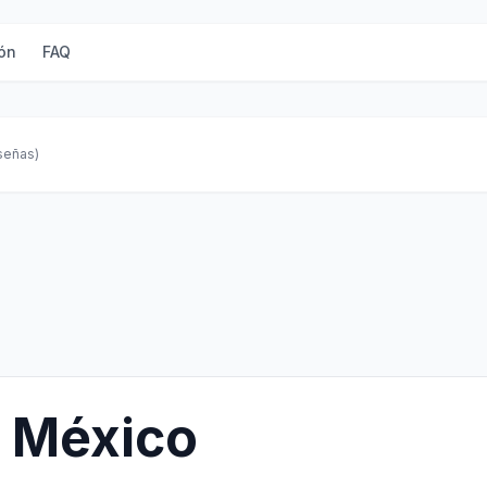
ón
FAQ
eseñas)
 México