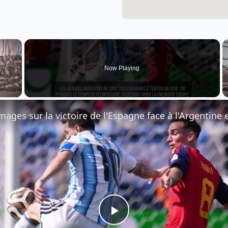
×
Now Playing
 Video
Play