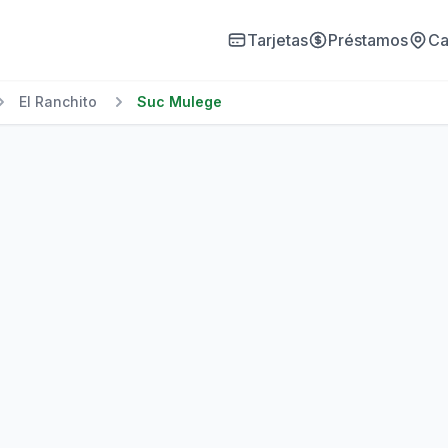
Tarjetas
Préstamos
Ca
El Ranchito
Suc Mulege