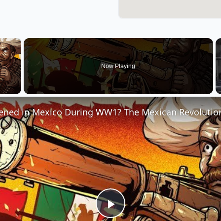
×
Now Playing
 Video
Play