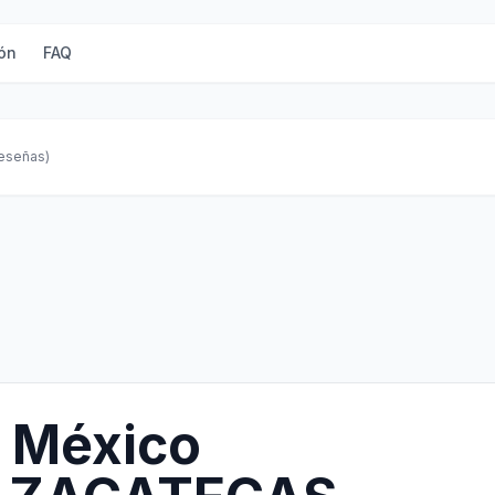
ón
FAQ
reseñas)
 México