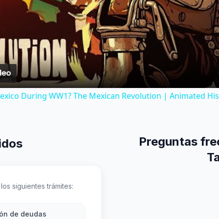
Video
xico During WW1? The Mexican Revolution | Animated His
Preguntas fre
idos
T
los siguientes trámites:
ión de deudas