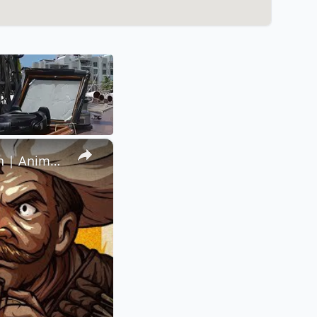
×
What Happened in Mexico During WW1? The Mexican Revolution | Animated History