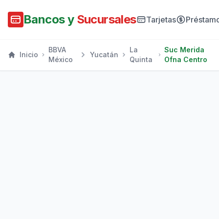
Bancos y
Sucursales
Tarjetas
Préstam
BBVA
La
Suc Merida
Inicio
Yucatán
México
Quinta
Ofna Centro