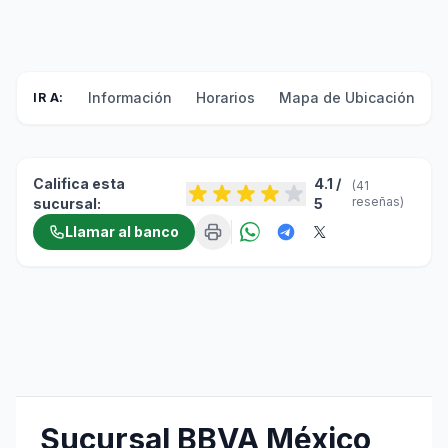
Información
Horarios
Mapa de Ubicación
F
IR A:
Califica esta
4.1 /
(41
reseñas)
sucursal:
5
Llamar al banco
Sucursal BBVA México