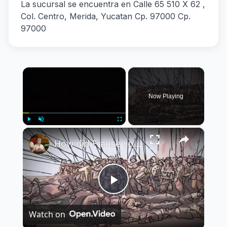
La sucursal se encuentra en Calle 65 510 X 62 ,
Col. Centro, Merida, Yucatan Cp. 97000 Cp.
97000
×
Now Playing
×
Play
Unmute
Fullscreen
How did France Lose in Mexico? | Animated History
Play
Watch on
Video