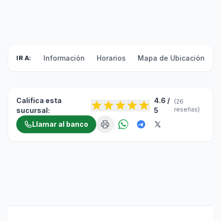
Información
Horarios
Mapa de Ubicación
F
IR A:
Califica esta
4.6 /
(26
reseñas)
sucursal:
5
Llamar al banco