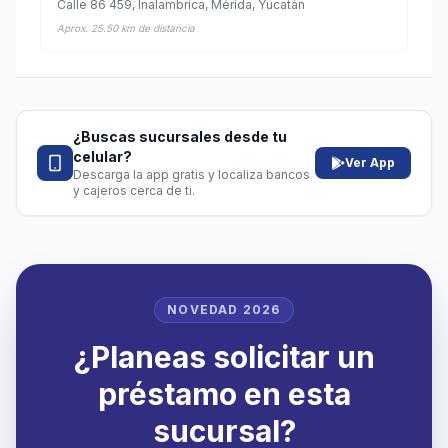
Calle 86 459, Inalambrica, Mérida, Yucatán
Aprox. 25.50 km de distancia
¿Buscas sucursales desde tu
celular?
Ver App
Descarga la app gratis y localiza bancos
y cajeros cerca de ti.
NOVEDAD 2026
¿Planeas solicitar un
préstamo en esta
sucursal?