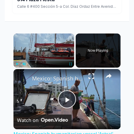
Calle 6 #400 Sección 5-a Col. Díaz Ordaz Entre Avenida Correo Racho Y Calle 2 a C.p. 97130
×
Now Playing
×
Play
Unmute
Fullscreen
Mexico: Spanish humanitarian vessel 'Astral' arrives in Mexico en route to Cuba.
Play
Watch on
Video