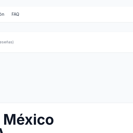
ón
FAQ
reseñas)
 México