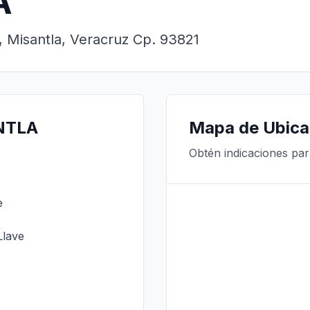
A
o, Misantla, Veracruz Cp. 93821
ANTLA
Mapa de Ubica
Obtén indicaciones par
e
Llave