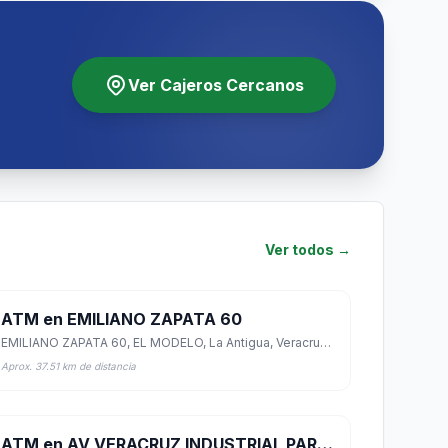
Ver Cajeros Cercanos
Ver todos →
ATM en EMILIANO ZAPATA 60
EMILIANO ZAPATA 60, EL MODELO, La Antigua, Veracruz de Ignacio de la Llave
Aprox. 37.51 km de distancia
ATM en AV VERACRUZ INDUSTRIAL PARK S N 0