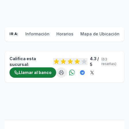
Información
Horarios
Mapa de Ubicación
F
IR A:
Califica esta
4.3 /
(63
reseñas)
sucursal:
5
Llamar al banco