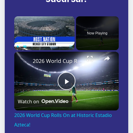
×
Now Playing
×
Play
Unmute
Fullscreen
2026 World Cup Rolls On at Historic Estadio Azteca!
Play
Watch on
Video
2026 World Cup Rolls On at Historic Estadio
Azteca!