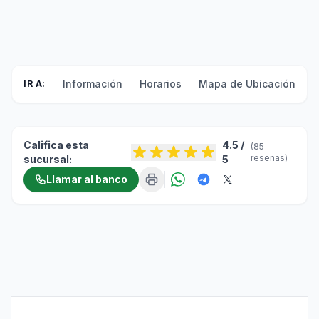
Información
Horarios
Mapa de Ubicación
F
IR A:
Califica esta
4.5 /
(85
reseñas)
sucursal:
5
Llamar al banco