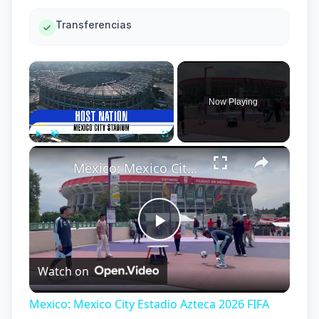
Transferencias
×
Now Playing
×
Play
Unmute
Fullscreen
Mexico: Mexico City Estadio Azteca 2026 FIFA World Cup 4.
Play
Watch on
Video
Mexico: Mexico City Estadio Azteca 2026 FIFA