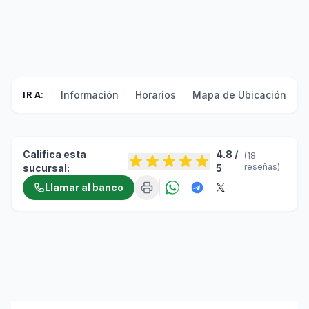
Información
Horarios
Mapa de Ubicación
F
IR A:
Califica esta
4.8 /
(18
reseñas)
sucursal:
5
Llamar al banco