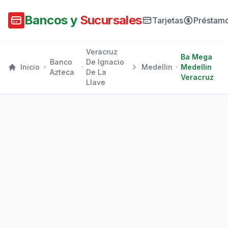
Bancos y
Sucursales
Tarjetas
Préstam
Veracruz
Ba Mega
Banco
De Ignacio
Inicio
Medellin
Medellin
Azteca
De La
Veracruz
Llave