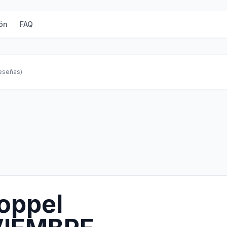
ón
FAQ
reseñas)
oppel