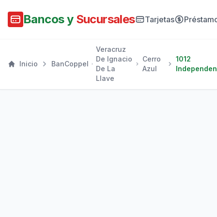
Bancos y
Sucursales
Tarjetas
Préstam
Veracruz
De Ignacio
Cerro
1012
Inicio
BanCoppel
De La
Azul
Independen
Llave