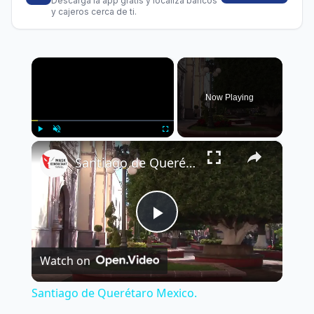
Descarga la app gratis y localiza bancos
y cajeros cerca de ti.
×
Now Playing
×
Play
Unmute
Fullscreen
Santiago de Querétaro Mexico.
Play
Watch on
Video
Santiago de Querétaro Mexico.