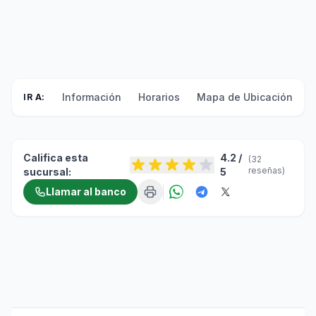
Información
Horarios
Mapa de Ubicación
F
IR A:
Califica esta
4.2 /
(32
reseñas)
sucursal:
5
Llamar al banco