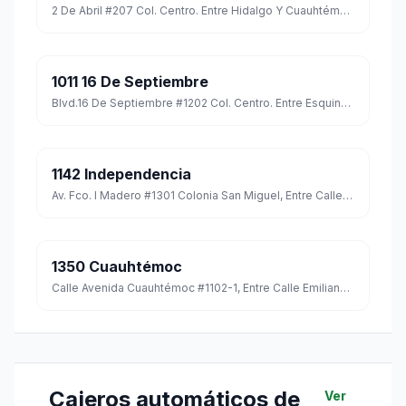
2 De Abril #207 Col. Centro. Entre Hidalgo Y Cuauhtémoc C.p. 90300
1011 16 De Septiembre
Blvd.16 De Septiembre #1202 Col. Centro. Entre Esquina Con Avenida 20 De Noviembre C.p. 90300
1142 Independencia
Av. Fco. I Madero #1301 Colonia San Miguel, Entre Calle Lardizabal Y Josefa Ortiz De Dominguez, Municipio Apizaco, C.p. 90339
1350 Cuauhtémoc
Calle Avenida Cuauhtémoc #1102-1, Entre Calle Emiliano Carranza Y Francisco Sarabia, Col. Centro, Cp. 90300
Cajeros automáticos de
Ver