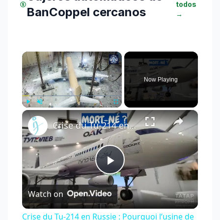
todos
BanCoppel cercanos
→
×
Now Playing
×
Play
Unmute
Fullscreen
Crise du Tu-214 en Russie : Pourquoi l’usine de Kazan ne peut pas livrer les avions à temps
Play
Watch on
Video
Crise du Tu-214 en Russie : Pourquoi l’usine de