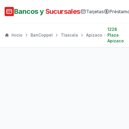
Bancos y
Sucursales
Tarjetas
Préstam
1228
Inicio
BanCoppel
Tlaxcala
Apizaco
Plaza
Apizaco