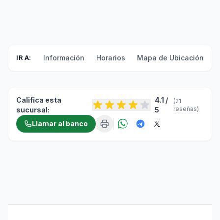
Información
Horarios
Mapa de Ubicación
F
IR A:
Califica esta
4.1 /
(21
reseñas)
sucursal:
5
Llamar al banco