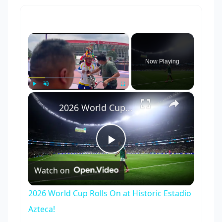
×
Now Playing
×
Play
Unmute
Fullscreen
2026 World Cup Rolls On at Historic Estadio Azteca!
Play
Watch on
Video
2026 World Cup Rolls On at Historic Estadio
Azteca!