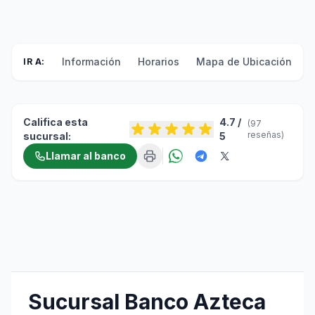
Información
Horarios
Mapa de Ubicación
F
IR A:
Califica esta
4.7 /
(97
reseñas)
sucursal:
5
Llamar al banco
Sucursal Banco Azteca