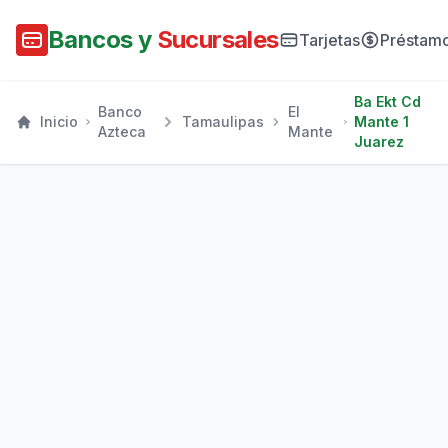
Bancos y
Sucursales
Tarjetas
Préstam
Ba Ekt Cd
Banco
El
Inicio
Tamaulipas
Mante 1
Azteca
Mante
Juarez