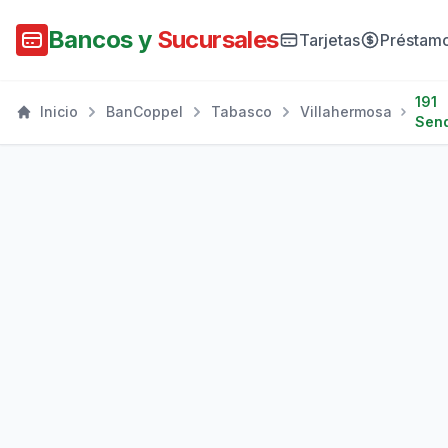
Bancos y
Sucursales
Tarjetas
Préstam
191
Inicio
BanCoppel
Tabasco
Villahermosa
Sen