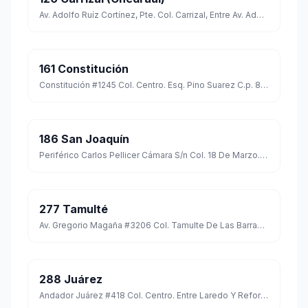
Av. Adolfo Ruíz Cortínez, Pte. Col. Carrizal, Entre Av. Adolfo Ruíz Cortínez Y Av. Periférico Carlos Pellicer Camara C.p. 86108
161 Constitución
Constitución #1245 Col. Centro. Esq. Pino Suarez C.p. 86000
186 San Joaquín
Periférico Carlos Pellicer Cámara S/n Col. 18 De Marzo. Esq. Con Carretera a Reforma C.p. 86140
277 Tamulté
Av. Gregorio Magaña #3206 Col. Tamulte De Las Barrancas C.p. 86150 Entre: Vicente Guerrero Y Calle Hidalgo.
288 Juárez
Andador Juárez #418 Col. Centro. Entre Laredo Y Reforma C.p. 86000