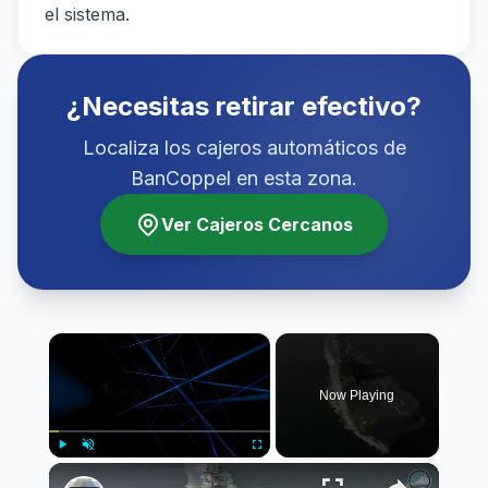
el sistema.
¿Necesitas retirar efectivo?
Localiza los cajeros automáticos de
BanCoppel en esta zona.
Ver Cajeros Cercanos
×
Now Playing
×
Play
Unmute
Fullscreen