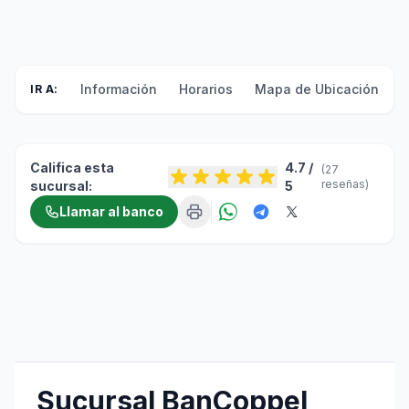
Información
Horarios
Mapa de Ubicación
F
IR A:
Califica esta
4.7 /
(27
reseñas)
sucursal:
5
Llamar al banco
Sucursal BanCoppel