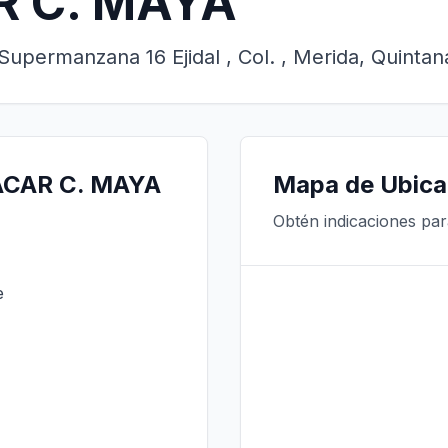
R C. MAYA
upermanzana 16 Ejidal , Col. , Merida, Quinta
ACAR C. MAYA
Mapa de Ubica
Obtén indicaciones pa
e