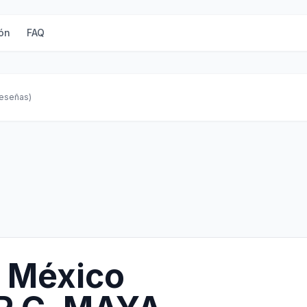
ón
FAQ
reseñas)
 México