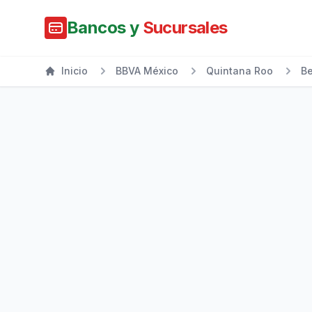
Bancos y
Sucursales
Inicio
BBVA México
Quintana Roo
Be