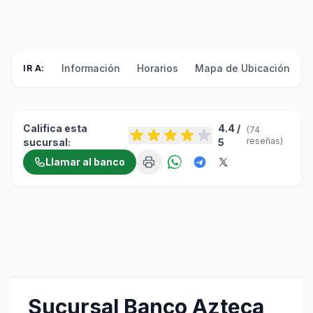
Información
Horarios
Mapa de Ubicación
F
IR A:
Califica esta
4.4 /
(74
reseñas)
sucursal:
5
Llamar al banco
Sucursal Banco Azteca