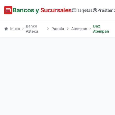
Bancos y
Sucursales
Tarjetas
Préstam
Banco
Daz
Inicio
Puebla
Atempan
Azteca
Atempan