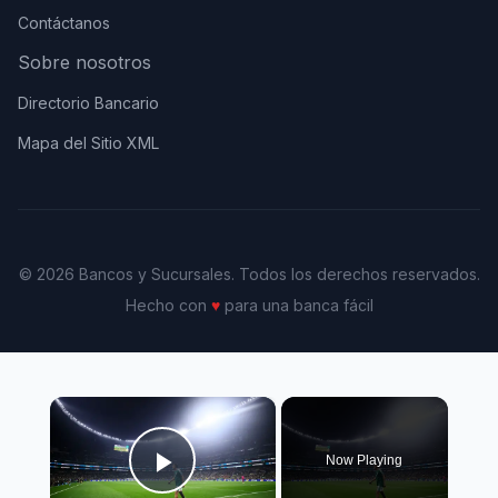
Contáctanos
Sobre nosotros
Directorio Bancario
Mapa del Sitio XML
© 2026 Bancos y Sucursales. Todos los derechos reservados.
Hecho con
♥
para una banca fácil
×
Now Playing
Play Video