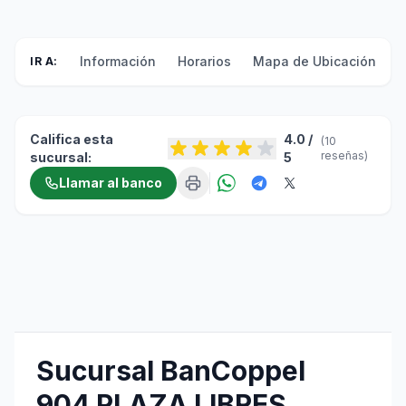
Información
Horarios
Mapa de Ubicación
F
IR A:
Califica esta
4.0 /
(10
reseñas)
sucursal:
5
Llamar al banco
Sucursal BanCoppel
904 PLAZA LIBRES