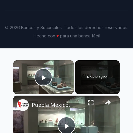
© 2026 Bancos y Sucursales. Todos los derechos reservados.
Hecho con
♥
para una banca fácil
×
Now Playing
Play Video
×
Puebla Mexico.