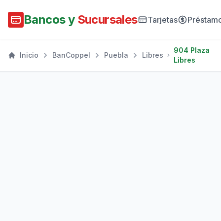
Bancos y
Sucursales
Tarjetas
Préstam
904 Plaza
Inicio
BanCoppel
Puebla
Libres
Libres